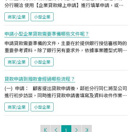
分行親洽 使用【企業貸款線上申請】進行填單申請，或透
過【小型企業貸款專人與我聯絡】留下個人與公司資料，我
商家/企業
小型企業
們將盡速與您聯繫 24小時電話客服詢問(服務專線：
(02)2182-1313；0800-30-1313) 透過【智能客服】於輸入
框輸入【文字客服】，由文字專員為您服務 ※ 文字專員服
申請小型企業貸款需要準備哪些文件呢？
務時間：每日 08:30 ~ 19:30 玉山力挺小型企業 中小企業貸
申請貸款需要準備的文件，主要在於提供銀行授信審核時的
款融資多元方案，額度最高500萬元！ 預約諮詢
重要參考資料。除了銀行另有要求外，依據事業體型式明列
如下： 公司行號登記證件 公司章程、董監事名冊、股東名
商家/企業
小型企業
冊 非公司之商戶行號：可提供商業抄本、合夥契約書 最近
三年度稅務報表及資產負債表、近一年401/403/405/406表
負責人及保證人身分證 公司、負責人、保證人及關係企業
貸款申請到撥款會經過哪些流程？
於金融機構近一年往來之主要存摺 其他文件(如：合約、
(一) 申請： 顧客提出貸款申請後，鄰近分行同仁將至公司
DM……等) 玉山力挺小型企業 中小企業貸款融資多元方
進行初步訪談，同時進行貸款申請書填寫及資料收件作業。
案，額度最高500萬元！ 預約諮詢
(二) 估價： 若申請不動產擔保貸款，銀行將參酌市場行
商家/企業
小型企業
情，依據不動產坪數、座落區域等因素進行估價，以決定可
申貸的額度。 (三) 審核： 銀行取得公司及保證人資料
後，將進行案件審核作業，通常會根據顧客的基本條件、還
1
款來源、資金用途、不動產估價、未來展望等因素，決定案