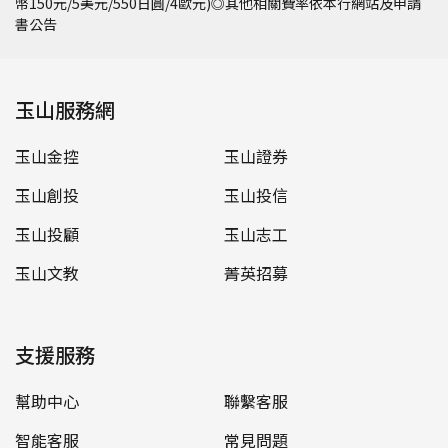
幣150元/5美元/550日圓/4歐元)◎其他相關費率依本行網站及申請
書公告
玉山服務網
玉山金控
玉山證券
玉山創投
玉山投信
玉山投顧
玉山志工
玉山文教
菁英招募
支援服務
幫助中心
聯繫客服
智能客服
常見問題