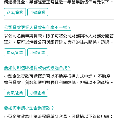
務結構健全、業務經營正常且近一年營業額伍仟萬元以下。
玉山力挺小型企業 中小企業貸款融資多元方案，額度最高
商家/企業
小型企業
500萬元！ 預約諮詢
公司貸款跟個人貸款有什麼不一樣？
以公司名義申請貸款，除了可將公司財務與私人財務分開管
理外，更可以培養公司與銀行建立良好的往來關係，透過適
度的財務槓桿規劃，提高資金運用的靈活度，另為公司未來
商家/企業
小型企業
成長所需的資金週轉預做準備。 玉山力挺小型企業 中小企
業貸款融資多元方案，額度最高500萬元！ 預約諮詢
要如何知道哪種貸款模式最適合我？
小型企業貸款可選擇是否以不動產抵押方式申請。 不動產
擔保貸款，貸款年限相對長且利率較低，但需以不動產進行
設定；若無不動產，可選擇呈送信用保證基金方式，不需設
商家/企業
小型企業
定不動產，取得資金簡便又快速。 玉山力挺小型企業 中小
企業貸款融資多元方案，額度最高500萬元！ 預約諮詢
要如何申請小型企業貸款？
小型企業貸款申請流程簡單又容易，可透過以下管道申請：