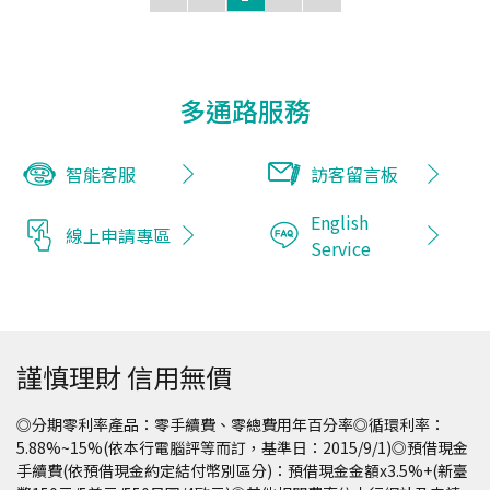
件准駁及貸款條件。 (四) 簽約： 貸款核准後，銀行行
員將與借款人約定時間簽訂借款契約。 (五) 設定： 若申
請不動產擔保貸款，簽約完成至撥款前，還需要經過抵押權
設定的流程，抵押權設定的金額為貸款金額的1.2倍。
多通路服務
(六) 撥款： 銀行行員事先與顧客確認撥款細節，並於約定
之撥款日將款項撥入公司帳戶；若為代償案件，另應進行相
智能客服
訪客留言板
關代償事宜。 撥款後借款人與銀行的權利與義務關係開始
生效，借款人只要每個月定期將應繳金額存入約定帳戶，貸
English
款本息將從帳戶中自動扣繳。 玉山力挺小型企業 中小企業
線上申請專區
Service
貸款融資多元方案，額度最高500萬元！ 預約諮詢
謹慎理財 信用無價
◎分期零利率產品：零手續費、零總費用年百分率◎循環利率：
5.88%~15%(依本行電腦評等而訂，基準日：2015/9/1)◎預借現金
手續費(依預借現金約定結付幣別區分)：預借現金金額x3.5%+(新臺