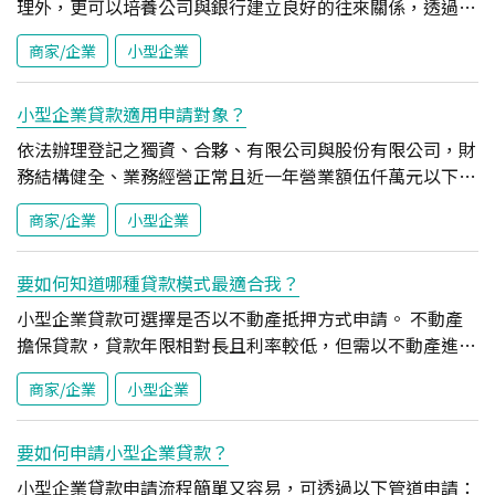
理外，更可以培養公司與銀行建立良好的往來關係，透過適
度的財務槓桿規劃，提高資金運用的靈活度，另為公司未來
商家/企業
小型企業
成長所需的資金週轉預做準備。 玉山力挺小型企業 中小企
業貸款融資多元方案，額度最高500萬元！ 預約諮詢
小型企業貸款適用申請對象？
依法辦理登記之獨資、合夥、有限公司與股份有限公司，財
務結構健全、業務經營正常且近一年營業額伍仟萬元以下。
玉山力挺小型企業 中小企業貸款融資多元方案，額度最高
商家/企業
小型企業
500萬元！ 預約諮詢
要如何知道哪種貸款模式最適合我？
小型企業貸款可選擇是否以不動產抵押方式申請。 不動產
擔保貸款，貸款年限相對長且利率較低，但需以不動產進行
設定；若無不動產，可選擇呈送信用保證基金方式，不需設
商家/企業
小型企業
定不動產，取得資金簡便又快速。 玉山力挺小型企業 中小
企業貸款融資多元方案，額度最高500萬元！ 預約諮詢
要如何申請小型企業貸款？
小型企業貸款申請流程簡單又容易，可透過以下管道申請：