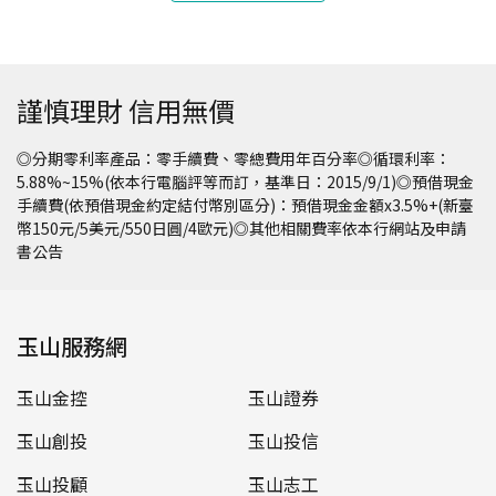
謹慎理財 信用無價
◎分期零利率產品：零手續費、零總費用年百分率◎循環利率：
5.88%~15%(依本行電腦評等而訂，基準日：2015/9/1)◎預借現金
手續費(依預借現金約定結付幣別區分)：預借現金金額x3.5%+(新臺
幣150元/5美元/550日圓/4歐元)◎其他相關費率依本行網站及申請
書公告
玉山服務網
玉山金控
玉山證券
玉山創投
玉山投信
玉山投顧
玉山志工