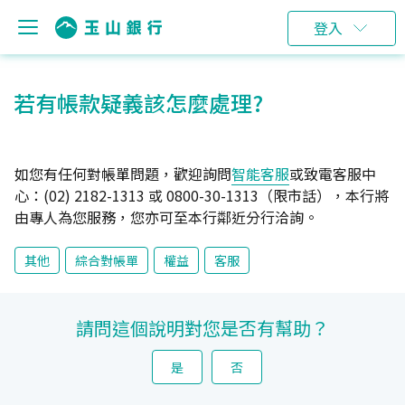
登入
若有帳款疑義該怎麼處理?
如您有任何對帳單問題，歡迎詢問
智能客服
或致電客服中
心：(02) 2182-1313 或 0800-30-1313（限市話），本行將
由專人為您服務，您亦可至本行鄰近分行洽詢。
其他
綜合對帳單
權益
客服
請問這個說明對您是否有幫助？
是
否