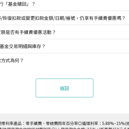
行「基金贖回」？
暫停/恢復扣款或變更扣款金額/日期/帳號，仍享有手續費優惠嗎？
期定額是否有手續費優惠活動？
A基金交易明細與庫存？
扣款方式為何？
返回
零利率產品：零手續費、零總費用年百分率◎循環利率：5.88%~15%(依