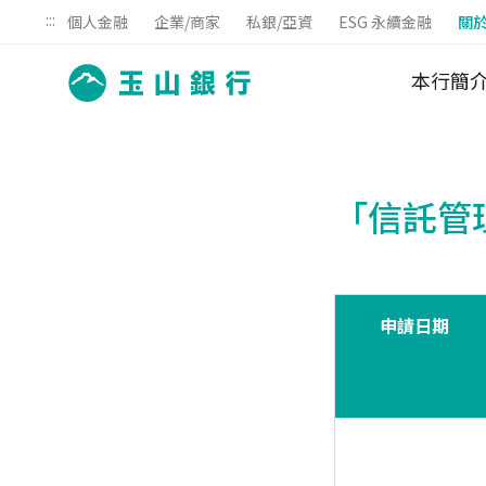
:::
個人金融
企業/商家
私銀/亞資
ESG 永續金融
關
本行簡
「信託管
申請日期