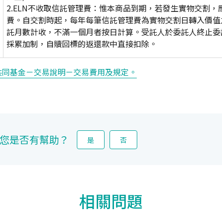
2.ELN不收取信託管理費：惟本商品到期，若發生實物交割，
費。自交割時起，每年每筆信託管理費為實物交割日轉入價值之
託月數計收，不滿一個月者按日計算。受託人於委託人終止委
採累加制，自贖回標的返還款中直接扣除。
共同基金－交易說明－交易費用及規定。
您是否有幫助？
是
否
相關問題