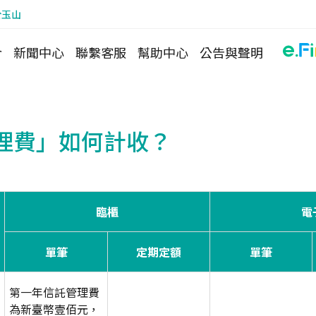
於玉山
介
新聞中心
聯繫客服
幫助中心
公告與聲明
理費」如何計收？
臨櫃
電
單筆
定期定額
單筆
第一年信託管理費
為新臺幣壹佰元，