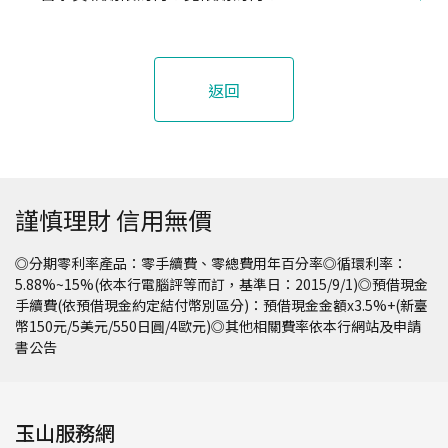
返回
謹慎理財 信用無價
◎分期零利率產品：零手續費、零總費用年百分率◎循環利率：
5.88%~15%(依本行電腦評等而訂，基準日：2015/9/1)◎預借現金
手續費(依預借現金約定結付幣別區分)：預借現金金額x3.5%+(新臺
幣150元/5美元/550日圓/4歐元)◎其他相關費率依本行網站及申請
書公告
玉山服務網