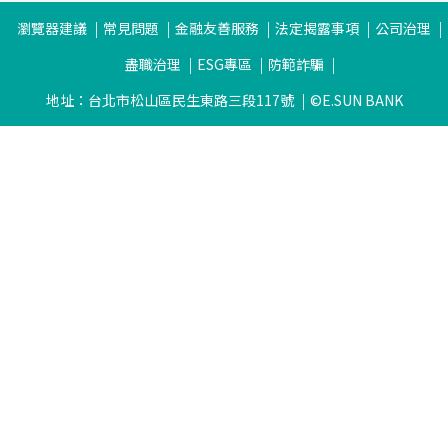
瀏覽器建議
常見問題
金融友善服務
法定揭露事項
公司治理
盡職治理
ESG專區
防範詐騙
地址：台北市松山區民生東路三段117號
©E.SUN BANK