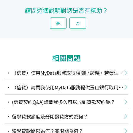
請問這個說明對您是否有幫助？
是
否
相關問題
（信貸）使用MyData服務取得相關財證時，若發生系
統異常導至無法授權或授權失敗，該怎麼辦?
（信貸）請問我使用MyData服務提供玉山銀行取用個
人資料，可在哪裡查詢相關紀錄？
(信貸契約Q&A)請問我多久可以收到貸款契約呢？
留學貸款額度及分期撥貸方式為何？
留學貸款期限為何？寬限期為何？