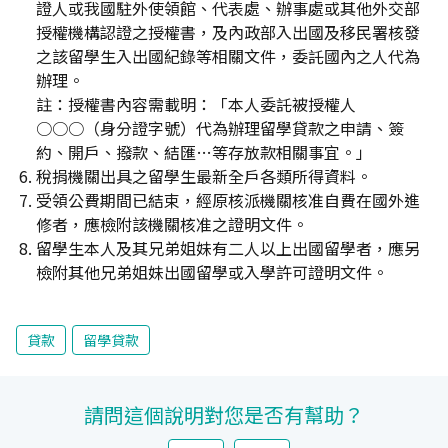
證人或我國駐外使領館、代表處、辦事處或其他外交部
授權機構認證之授權書，及內政部入出國及移民署核發
之該留學生入出國紀錄等相關文件，委託國內之人代為
辦理。
註：授權書內容需載明：「本人委託被授權人
○○○（身分證字號）代為辦理留學貸款之申請、簽
約、開戶、撥款、結匯…等存放款相關事宜。」
稅捐機關出具之留學生最新全戶各類所得資料。
受領公費期間已結束，經原核派機關核准自費在國外進
修者，應檢附該機關核准之證明文件。
留學生本人及其兄弟姐妹有二人以上出國留學者，應另
檢附其他兄弟姐妹出國留學或入學許可證明文件。
貸款
留學貸款
請問這個說明對您是否有幫助？