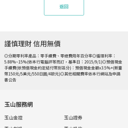
返回
謹慎理財 信用無價
◎分期零利率產品：零手續費、零總費用年百分率◎循環利率：
5.88%~15%(依本行電腦評等而訂，基準日：2015/9/1)◎預借現金
手續費(依預借現金約定結付幣別區分)：預借現金金額x3.5%+(新臺
幣150元/5美元/550日圓/4歐元)◎其他相關費率依本行網站及申請
書公告
玉山服務網
玉山金控
玉山證券