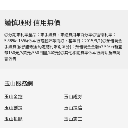
謹慎理財 信用無價
◎分期零利率產品：零手續費、零總費用年百分率◎循環利率：
5.88%~15%(依本行電腦評等而訂，基準日：2015/9/1)◎預借現金
手續費(依預借現金約定結付幣別區分)：預借現金金額x3.5%+(新臺
幣150元/5美元/550日圓/4歐元)◎其他相關費率依本行網站及申請
書公告
玉山服務網
玉山金控
玉山證券
玉山創投
玉山投信
玉山投顧
玉山志工