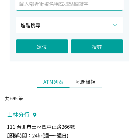
進階搜尋
臺幣提款
無卡提款
提
無
定位
搜尋
外幣提款
臺幣存款
外
存
繳費找零
零
ATM列表
地圖檢視
共
695
筆
士林分行
111 台北市士林區中正路266號
服務時間：
24hr(週一~週日)