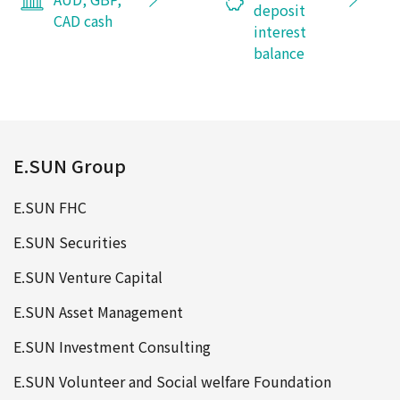
deposit
CAD cash
interest
balance
E.SUN Group
E.SUN FHC
E.SUN Securities
E.SUN Venture Capital
E.SUN Asset Management
E.SUN Investment Consulting
E.SUN Volunteer and Social welfare Foundation