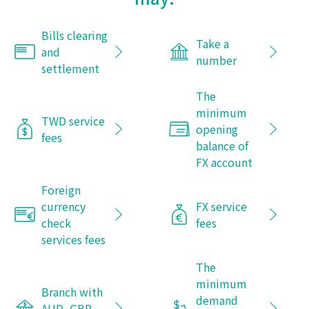
Bills clearing
Take a
and
number
settlement
The
minimum
TWD service
opening
fees
balance of
FX account
Foreign
currency
FX service
check
fees
services fees
The
minimum
Branch with
demand
AUD, GBP,