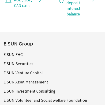
deposit
CAD cash
interest
balance
E.SUN Group
E.SUN FHC
E.SUN Securities
E.SUN Venture Capital
E.SUN Asset Management
E.SUN Investment Consulting
E.SUN Volunteer and Social welfare Foundation