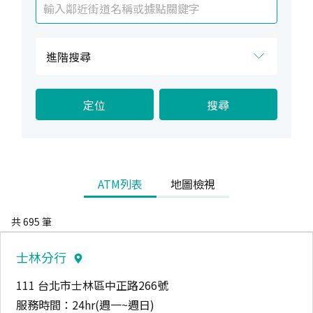
進階搜尋
臺幣提款
無卡提款
提
無
定位
搜尋
外幣提款
臺幣存款
外
存
繳費找零
零
ATM列表
地圖檢視
共
695
筆
士林分行
111 台北市士林區中正路266號
服務時間：
24hr(週一~週日)