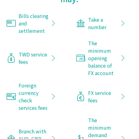
Bills clearing
Take a
and
number
settlement
The
minimum
TWD service
opening
fees
balance of
FX account
Foreign
currency
FX service
check
fees
services fees
The
minimum
Branch with
demand
AUD, GBP,