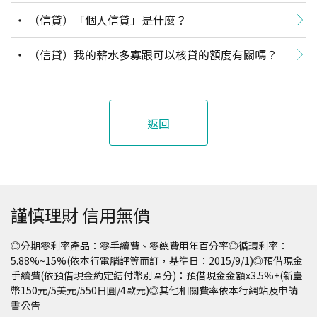
（信貸）「個人信貸」是什麼？
（信貸）我的薪水多寡跟可以核貸的額度有關嗎？
返回
謹慎理財 信用無價
◎分期零利率產品：零手續費、零總費用年百分率◎循環利率：
5.88%~15%(依本行電腦評等而訂，基準日：2015/9/1)◎預借現金
手續費(依預借現金約定結付幣別區分)：預借現金金額x3.5%+(新臺
幣150元/5美元/550日圓/4歐元)◎其他相關費率依本行網站及申請
書公告