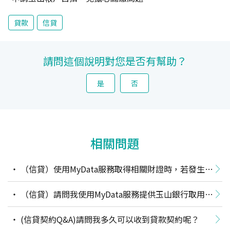
貸款
信貸
請問這個說明對您是否有幫助？
是
否
相關問題
（信貸）使用MyData服務取得相關財證時，若發生系
統異常導至無法授權或授權失敗，該怎麼辦?
（信貸）請問我使用MyData服務提供玉山銀行取用個
人資料，可在哪裡查詢相關紀錄？
(信貸契約Q&A)請問我多久可以收到貸款契約呢？