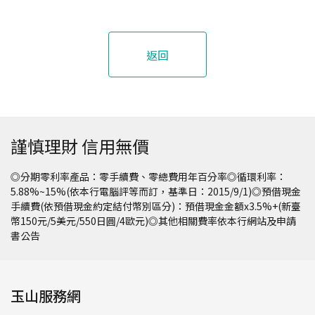
返回
謹慎理財 信用無價
◎分期零利率產品：零手續費、零總費用年百分率◎循環利率：
5.88%~15%(依本行電腦評等而訂，基準日：2015/9/1)◎預借現金
手續費(依預借現金約定結付幣別區分)：預借現金金額x3.5%+(新臺
幣150元/5美元/550日圓/4歐元)◎其他相關費率依本行網站及申請
書公告
玉山服務網