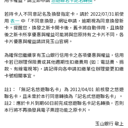
用卡權益，請立即申請
悠遊聯名卡記名轉換
。
若持卡人不同意記名及換發指定卡，請於 2022/07/31前使
用
表一
中「不同意換發」網址申請，逾期視為同意換發新
卡。提醒您，換發之新卡開卡後，舊卡將自動停用，且換發
後之新卡所享優惠與權益可能將與您原持有之卡片不同，各
卡片優惠與權益請詳見玉山官網。
為確保您繼續享有玉山銀行信用卡之各項優惠與權益，信用
卡若已辦理保險費或其他週期性扣繳費用 (如：電話費、捐
款、有線電視等)，請記得向各申請扣繳單位辦理變更扣繳
卡號相關事宜。
註1：「無記名悠遊聯名卡」為 2012/04/01 前核發之悠遊
聯名卡，且未曾於本行同意轉換為「記名式悠遊聯名卡」。
註2：應於卡片到期60日前完成悠遊聯名卡記名轉換，否則
本行將不再換發具電子票證功能之原卡片。
玉山銀行 敬上