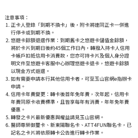
注意事項：
正卡人登錄「到期不換卡」後，附卡將連同正卡一併進
行停卡或到期不換。
悠遊卡餘額退還作業：到期舊卡之悠遊卡儲值金餘額，
將於卡片到期日後約45個工作日內，轉撥入持卡人信用
卡帳戶扣抵信用卡消費款，您亦可持卡片及個人身分證
明文件至悠遊卡客服中心辦理悠遊卡退卡，悠遊卡餘額
以現金方式返還。
如有需要申請本行其他信用卡者，可至玉山官網e指辦卡
申請。
信用卡年費變更：轉卡後首年免年費，次年起，信用卡
年費同原卡收費標準，且皆享每年有消費，年年免年費
優惠。
轉發之卡片最新優惠與權益請見玉山官網。
醫師尊榮御璽卡、新東陽聯名卡、ATT4FUN聯名卡，已
記名之卡片將依原轉卡公告進行轉卡作業。