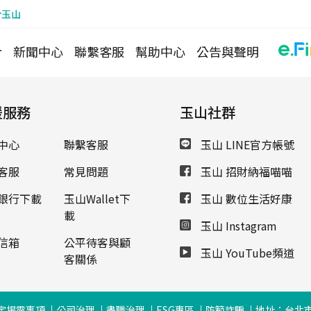
於玉山
介
新聞中心
聯繫客服
幫助中心
公告與聲明
援服務
玉山社群
中心
聯繫客服
玉山 LINE官方帳號
客服
常見問題
玉山 招財納福喵喵
銀行下載
玉山Wallet下
玉山 數位生活好康
載
玉山 Instagram
信箱
公平待客與顧
玉山 YouTube頻道
客關係
定揭露事項
公司治理
盡職治理
ESG專區
防範詐騙
地址：台北市