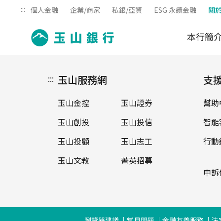
:::
個人金融
企業/商家
私銀/亞資
ESG 永續金融
關
本行簡
:::
玉山服務網
支
玉山金控
玉山證券
幫助
玉山創投
玉山投信
智能
玉山投顧
玉山志工
行動
玉山文教
菁英招募
申訴
瀏覽器建議
常見問題
金融友善服務
法