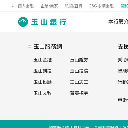
:::
個人金融
企業/商家
私銀/亞資
ESG 永續金融
關
本行簡
:::
玉山服務網
支
玉山金控
玉山證券
幫助
玉山創投
玉山投信
智能
玉山投顧
玉山志工
行動
玉山文教
菁英招募
申訴
瀏覽器建議
常見問題
金融友善服務
法