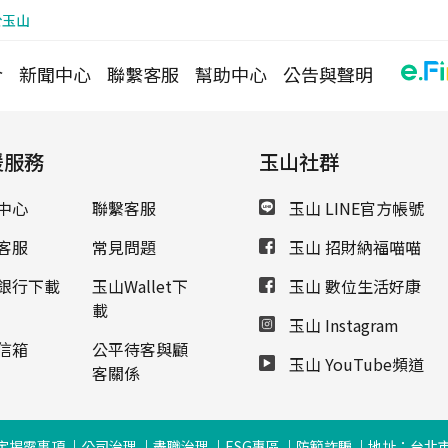
於玉山
介
新聞中心
聯繫客服
幫助中心
公告與聲明
援服務
玉山社群
中心
聯繫客服
玉山 LINE官方帳號
客服
常見問題
玉山 招財納福喵喵
銀行下載
玉山Wallet下
玉山 數位生活好康
載
玉山 Instagram
信箱
公平待客與顧
玉山 YouTube頻道
客關係
定揭露事項
公司治理
盡職治理
ESG專區
防範詐騙
地址：台北市