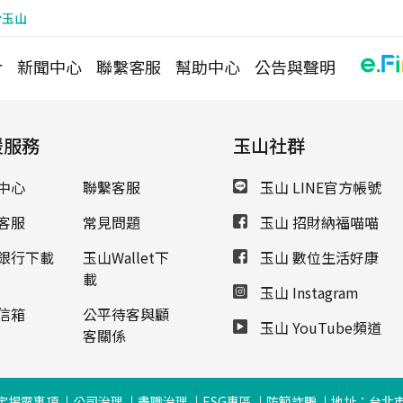
於玉山
介
新聞中心
聯繫客服
幫助中心
公告與聲明
援服務
玉山社群
中心
聯繫客服
玉山 LINE官方帳號
客服
常見問題
玉山 招財納福喵喵
銀行下載
玉山Wallet下
玉山 數位生活好康
載
玉山 Instagram
信箱
公平待客與顧
玉山 YouTube頻道
客關係
定揭露事項
公司治理
盡職治理
ESG專區
防範詐騙
地址：台北市