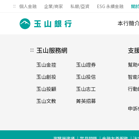
:::
個人金融
企業/商家
私銀/亞資
ESG 永續金融
關
本行簡
:::
玉山服務網
支
玉山金控
玉山證券
幫助
玉山創投
玉山投信
智能
玉山投顧
玉山志工
行動
玉山文教
菁英招募
申訴
瀏覽器建議
常見問題
金融友善服務
法