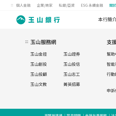
:::
個人金融
企業/商家
私銀/亞資
ESG 永續金融
關
本行簡
:::
玉山服務網
支
玉山金控
玉山證券
幫助
玉山創投
玉山投信
智能
玉山投顧
玉山志工
行動
玉山文教
菁英招募
申訴
瀏覽器建議
常見問題
金融友善服務
法