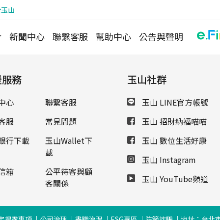
於玉山
介
新聞中心
聯繫客服
幫助中心
公告與聲明
援服務
玉山社群
中心
聯繫客服
玉山 LINE官方帳號
客服
常見問題
玉山 招財納福喵喵
銀行下載
玉山Wallet下
玉山 數位生活好康
載
玉山 Instagram
信箱
公平待客與顧
玉山 YouTube頻道
客關係
定揭露事項
公司治理
盡職治理
ESG專區
防範詐騙
地址：台北市