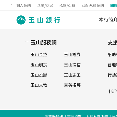
:::
個人金融
企業/商家
私銀/亞資
ESG 永續金融
關
本行簡
:::
玉山服務網
支
玉山金控
玉山證券
幫助
玉山創投
玉山投信
智能
玉山投顧
玉山志工
行動
玉山文教
菁英招募
申訴
瀏覽器建議
常見問題
金融友善服務
法