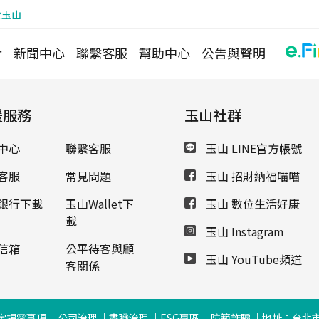
於玉山
介
新聞中心
聯繫客服
幫助中心
公告與聲明
援服務
玉山社群
中心
聯繫客服
玉山 LINE官方帳號
客服
常見問題
玉山 招財納福喵喵
銀行下載
玉山Wallet下
玉山 數位生活好康
載
玉山 Instagram
信箱
公平待客與顧
玉山 YouTube頻道
客關係
定揭露事項
公司治理
盡職治理
ESG專區
防範詐騙
地址：台北市