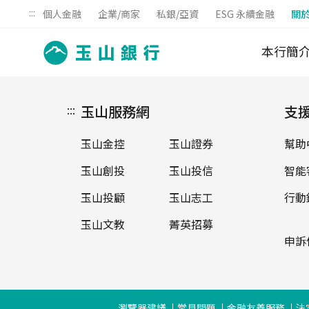
:::
個人金融
企業/商家
私銀/亞資
ESG 永續金融
關
本行簡
:::
玉山服務網
支
玉山金控
玉山證券
幫助
玉山創投
玉山投信
智能
玉山投顧
玉山志工
行動
玉山文教
菁英招募
申訴
瀏覽器建議
常見問題
金融友善服務
法