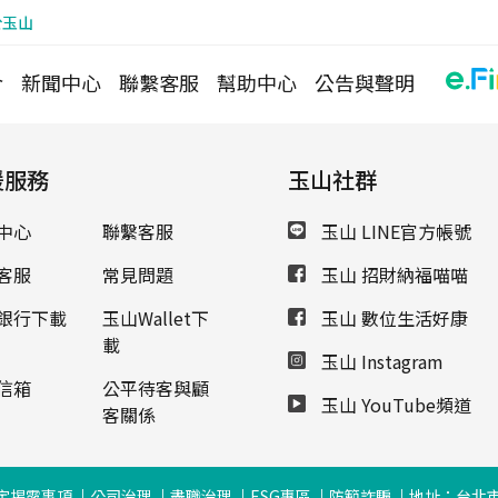
於玉山
介
新聞中心
聯繫客服
幫助中心
公告與聲明
援服務
玉山社群
中心
聯繫客服
玉山 LINE官方帳號
客服
常見問題
玉山 招財納福喵喵
銀行下載
玉山Wallet下
玉山 數位生活好康
載
玉山 Instagram
信箱
公平待客與顧
玉山 YouTube頻道
客關係
定揭露事項
公司治理
盡職治理
ESG專區
防範詐騙
地址：台北市