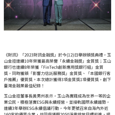
《財訊》「2023財訊金融獎」於今(12)日舉辦頒獎典禮，玉
山金控連續10年榮獲最高榮譽「永續金融奬」金質獎；玉山
銀行也連續8年榮獲「FinTech創新應用獎銀行組」金質
獎，同時獲頒「影響力信託服務獎」金質獎、「本國銀行客
戶推薦」優質獎。本次總計獲得3項金質獎1項優質獎，創下
臺灣金融業最佳紀錄！
玉山金控董事長黃男州表示，玉山為實踐成為世界一等的企
業公民，積極落實ESG與永續經營，並接軌國際永續趨勢，
連續3年舉辦ESG永續倡議行動，今年更號召來自海內外近
160家的優質企業，共同倡議朝2050淨零排放目標前進，提