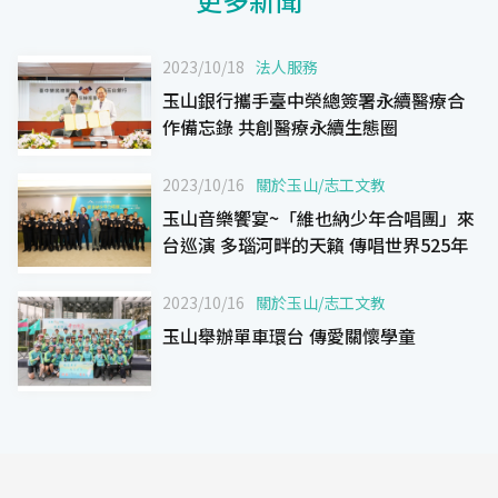
2023/10/18
法人服務
玉山銀行攜手臺中榮總簽署永續醫療合
作備忘錄 共創醫療永續生態圈
2023/10/16
關於玉山
/
志工文教
玉山音樂饗宴~「維也納少年合唱團」來
台巡演 多瑙河畔的天籟 傳唱世界525年
2023/10/16
關於玉山
/
志工文教
玉山舉辦單車環台 傳愛關懷學童