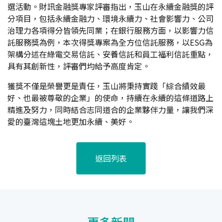
選活動。財訊金融獎專家評審指出，玉山在永續金融獎的評
分項目，包括永續金融力、環境永續力、社會影響力、公司
治理力各項得分皆領先同業；在銀行服務方面，以影響力信
託服務獎為例，本次得獎專案為全方位信託服務，以ESG為
架構分述在綠電交易信託、安養信託和員工福利信託重點，
具有其創新性，評審們均給予高度肯定。
獲獎不僅是榮譽更是責任，玉山將秉持實踐「綜合績效最
好、也最被尊敬的企業」的使命，持續在永續的這條道路上
精進及努力，同時結合志同道合的企業夥伴力量，讓我們深
愛的臺灣這塊土地更加永續、美好。
返回列表
更多新聞