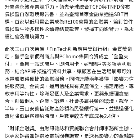
升臺灣永續產業競爭力。領先全球統合TCFD與TNFD發布
氣候暨自然環境報告書，並為臺灣首家金融業通過SBT目
標、首家以低用電企業成為RE100會員的金融業、簽訂首件
氣候暨生物多樣性永續連結貸款等，發揮正向影響力，為永
續社會及環境努力。
此次玉山再次榮獲「FinTech創新應用獎銀行組」金質獎肯
定，攜手全家便利商店與PChome集團合資成立「全盈支
付」，彙集一站式開戶、即時用卡、e指開戶等多項專利服
務，結合API串接進行資料共享，讓顧客在生活場景即可如
水電般取得便捷的金融服務。同時連續兩年獲得「影響力信
託服務獎」金質獎，運用信託具有資產保全、指定用途、專
款專用等特性，除滿足個人及企業需求，更與永續理念結
合，創造個人、企業、環境、社會多贏共榮的環境。截至上
半年，玉山安養信託財產餘額為民營銀行第一，並透過優化
流程降低顧客簽約時間，戶數更較去年底成長2.4倍。
「財訊金融獎」由財訊雜誌和資誠聯合會計師事務所主辦，
採專家評審團評選及電話問卷調查，是深具影響力的金融評