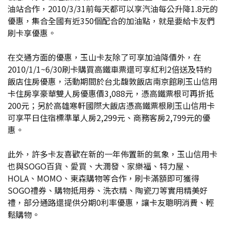
油站合作，2010/3/31前每天都可以享汽油每公升降1.8元的
優惠，集合全國有近350個配合的加油點，就是要給卡友們
刷卡享優惠。
在交通方面的優惠，玉山卡友除了可享加油降價外，在
2010/1/1~6/30刷卡購買高鐵車票還可享紅利2倍送及特約
飯店住房優惠，活動期間於台北馥敦飯店南京館刷玉山信用
卡住房享豪華雙人房優惠價3,088元，憑高鐵票根可再折抵
200元；另於高雄寒軒國際大飯店憑高鐵票根刷玉山信用卡
可享平日住宿標準單人房2,299元、商務客房2,799元的優
惠。
此外，許多卡友喜歡在新的一年佈置新的氣象，玉山信用卡
也與SOGO百貨、愛買、大潤發、家樂福、特力屋、
HOLA、MOMO、東森購物等合作，刷卡滿額即可獲得
SOGO禮券、購物抵用券、洗衣精、陶瓷刀等實用精美好
禮，部分通路還提供分期0利率優惠，讓卡友聰明消費、輕
鬆購物。