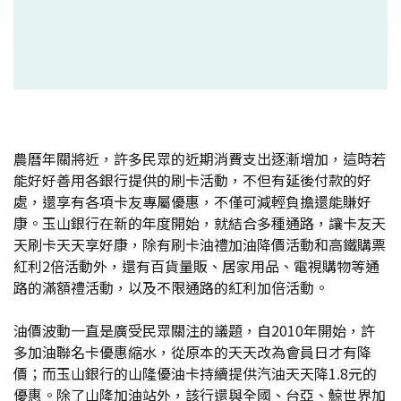
農曆年關將近，許多民眾的近期消費支出逐漸增加，這時若
能好好善用各銀行提供的刷卡活動，不但有延後付款的好
處，還享有各項卡友專屬優惠，不僅可減輕負擔還能賺好
康。玉山銀行在新的年度開始，就結合多種通路，讓卡友天
天刷卡天天享好康，除有刷卡油禮加油降價活動和高鐵購票
紅利2倍活動外，還有百貨量販、居家用品、電視購物等通
路的滿額禮活動，以及不限通路的紅利加倍活動。
油價波動一直是廣受民眾關注的議題，自2010年開始，許
多加油聯名卡優惠縮水，從原本的天天改為會員日才有降
價；而玉山銀行的山隆優油卡持續提供汽油天天降1.8元的
優惠。除了山隆加油站外，該行還與全國、台亞、鯨世界加