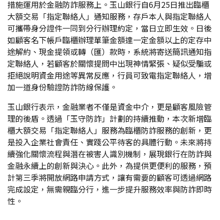
措施運用於金融防詐服務上。玉山銀行自6月25日推出臨櫃
大額交易「指定聯絡人」通知服務，存戶本人與指定聯絡人
可攜帶身分證件一同到分行辦理約定，當日立即生效。日後
如顧客名下帳戶臨櫃辦理單筆金額達一定金額以上的定存中
途解約、現金提領或轉（匯）款時，系統將寄送簡訊通知指
定聯絡人，若顧客於關懷提問中出現神情緊張、疑似受騙或
拒絕說明資金用途等異常反應，行員可致電指定聯絡人，增
加一道身份驗證防詐防線保護。
玉山銀行表示，金融業者不僅是資金中介，更是顧客風險管
理的後盾。透過「玉守防詐」計劃的持續推動，本次新增臨
櫃大額交易「指定聯絡人」服務為臨櫃防詐服務的創新，更
是投入企業社會責任、實踐公平待客的具體行動。未來將持
續強化關懷流程與潛在被害人識別機制，展現銀行在防詐與
金融永續上的創新與決心。此外，為提供更便利的服務，預
計第三季將開放網路申請方式，讓有需要的顧客可透過網路
完成設定，無需親臨分行，進一步提升服務效率與防詐即時
性。