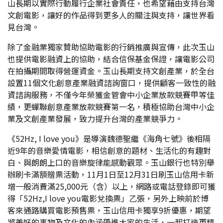
山長期以實際行動履行企業社會責任，也希望藉由支持台灣
文創電影，讓好的作品得到更多人的關注與支持，讓世界看
見台灣。
除了金融業獨家贊助協助電影的行銷推廣與宣傳，此次玉山
也提供電影融資上的協助，結合信保基金保證，讓電影公司
在拍攝期間取得營運資金。玉山長期支持文創產業，於全台
設置11個文化創意產業融資諮詢窗口，提供顧客一致性的融
資諮詢服務，不僅今年榮獲金管會中小企業放款競賽甲等佳
績，更蟬聯創意產業放款競賽第一名，積極協助台灣中小企
業及文創產業發展，致力提升台灣的產業競爭力。
《52Hz, I love you》是導演魏德聖繼《海角七號》後相隔
近9年的音樂愛情電影，相信創意的題材、生活化的有趣對
白、與朗朗上口的音樂旋律能感動觀眾。玉山銀行也特別舉
辦刷卡滿額贈票活動，11月1日至12月31日刷玉山信用卡新
增一般消費滿25,000元（含）以上，網路或電話登錄即可獲
得「52Hz,I love you電影兌換票」乙張，另外上映前於博
客來通路購買電影預售票，玉山信用卡獨享9折優惠，期望
將美好的事物及文化的內涵帶進大家的生活，一起打造更精