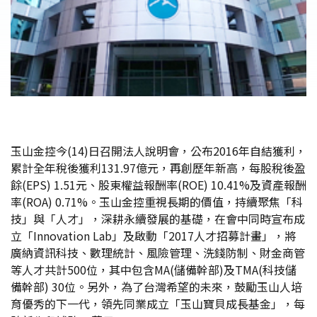
玉山金控今(14)日召開法人說明會，公布2016年自結獲利，
累計全年稅後獲利131.97億元，再創歷年新高，每股稅後盈
餘(EPS) 1.51元、股東權益報酬率(ROE) 10.41%及資產報酬
率(ROA) 0.71%。玉山金控重視長期的價值，持續聚焦「科
技」與「人才」，深耕永續發展的基礎，在會中同時宣布成
立「Innovation Lab」及啟動「2017人才招募計畫」，將
廣納資訊科技、數理統計、風險管理、洗錢防制、財金商管
等人才共計500位，其中包含MA(儲備幹部)及TMA(科技儲
備幹部) 30位。另外，為了台灣希望的未來，鼓勵玉山人培
育優秀的下一代，領先同業成立「玉山寶貝成長基金」，每