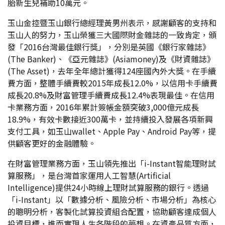
胎新生兒補助10萬元。
玉山金控暨玉山銀行總經理黃男州表示，感謝顧客的支持和
玉山人的努力，玉山榮獲三大國際財金雜誌的一致肯定，頒
發「2016台灣最佳銀行獎」，分別是英國《銀行家雜誌》
(The Banker)、《亞元雜誌》(Asiamoney)及《財資雜誌》
(The Asset)，去年全年總計獲得124座國內外大獎。在手續
費方面，整體手續費較2015年成長12.0%，以信用卡手續費
成長20.8%及財富管理手續費成長12.4%表現最佳。在信用
卡業務方面，2016年累計簽帳金額突破3,000億元成長
18.9%，有效卡數接近300萬卡，並持續投入發展各項新興
支付工具，如玉山wallet、Apple Pay、Android Pay等，提
供顧客更好的金融體驗。
在財富管理業務方面，玉山領先推出「i-Instant智能理財試
算服務」，是台灣首家運用人工智慧(Artificial
Intelligence)提供24小時線上理財試算服務的銀行。透過
「i-Instant」以「數據分析、風險分析、市場分析」為核心
的聰明分析，客製化試算投資組合配置，協助顧客達成個人
投資目標，進而實現人生各階段的夢想。在資產品質方面，