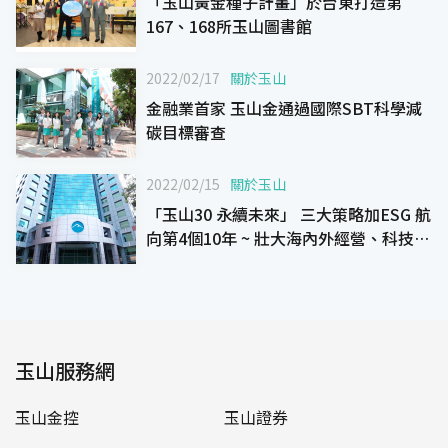
「玉山黃金種子計畫」於台東打造第
167、168所玉山圖書館
2022/02/17
關於玉山
金融業首家 玉山金通過國際SBT科學減
碳目標審查
2022/02/15
關於玉山
「玉山30 永續未來」 三大策略加ESG 航
向第4個10年 ~ 壯大海內外經營、科技領
航、風險管理 以及 ESG永續發展 ~
玉山服務網
玉山金控
玉山證券