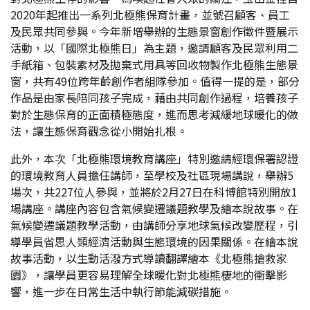
2020年起推出一系列北極熊保育計畫，並號召顧客、員工
及民眾共同參與。今年新增舉辦的生態景窗創作徵件暨展示
活動，以「國際北極熊日」為主題，邀請顧客及民眾利用二
手紙箱、包裝素材及拋棄式用具等回收物製作北極熊生態景
窗，共有49位跨年齡創作者組隊參加。值得一提的是，部分
作品是由家長陪同孩子完成，藉由共同創作過程，培養孩子
對於生態保育的正面積極態度，進而思考減緩地球暖化的做
法，讓生態保育觀念從小開始扎根。
此外，本次「北極熊環境教育講座」特別邀請經環保署認證
的環境教育人員擔任講師，至學校及社區現場講說，舉辦5
場次，共227位人參與，並將於2月27日在科博館特別開放1
場講座。講座內容包含氣候變遷議題教學及繪本說故事。在
氣候變遷議題教學活動，由講師分享地球氣候改變歷程，引
導學員省思人類經濟活動與生態環境的因果關係。在繪本說
故事活動，以生動活潑方式導讀翻譯繪本《北極熊搶救家
園》，讓學員更容易理解全球暖化對北極熊棲地的衝擊影
響，進一步在日常生活中執行節能減碳措施。