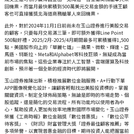
回機票，而當月最快累積到500萬美元交易金額的手速王顧
客也可直接獲獎北海道商務艙單人來回機票。
此外，對於2024年11月1日前尚未在玉山證券進行美股交易
的顧客，只要每月交易滿三筆，即可額外獲得Line Point
500點好禮，2025/2月-2025/4月期間最多可累積獲得1,500
點。美國股市向上的「華麗七雄」—蘋果、微軟、輝達、亞
馬遜、特斯拉、Meta和Alphabet等科技巨頭，無疑成為當
前市場的焦點。這些企業專注於人工智慧、雲端運算及科技
創新，預示著一個全新的經濟時代即將展開。
玉山證券推陳出新，積極推展數位金融服務，A+行動下單
APP圖像視覺化設計，讓顧客輕鬆找出美股投資標的，掌握
關鍵資訊，制定全球佈局策略。無論是即時的市場走勢、個
股追蹤，還是簡化的交易流程，所有功能均以使用者為中
心，幫助投資人更加有效率地應對國際市場變化。玉山證券
榮獲《工商時報》數位金融獎「數位普惠獎」、「數位公平
待客獎」、《財訊》財富管理大獎「證券最佳顧客推薦」等
多項榮譽，以實現普惠金融的目標。期待投資人能把握當前