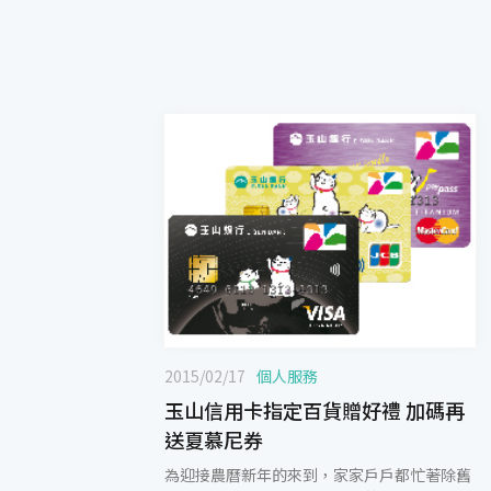
2015/02/17
個人服務
玉山信用卡指定百貨贈好禮 加碼再
送夏慕尼券
為迎接農曆新年的來到，家家戶戶都忙著除舊