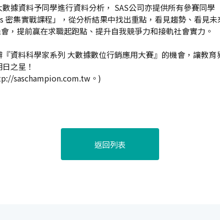
數據資料予同學進行資料分析， SAS公司亦提供所有參賽同學
isual Statistics 密集實戰課程」，從分析結果中找出重點，看
機會，提前贏在求職起跑點、提升自我競爭力和接軌社會實力。
辦『資料科學家系列 大數據數位行銷應用大賽』的機會，讓教育
明日之星！
aschampion.com.tw。)
返回列表