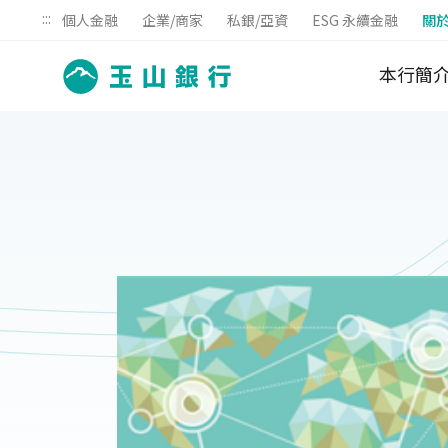
:::
個人金融
企業/商家
私銀/亞資
ESG 永續金融
關
本行簡