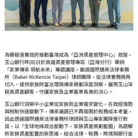
為積極落實政府推動臺灣成為「亞洲資產管理中心」政策，
玉山銀行昨(8)日於高雄資產管理專區（亞灣分行）舉辦
「家業傳承 領航未來」專題講座，邀請國際通商法律事務
所（Baker McKenzie Taipei）律師團隊，從法律實務視角
切入，提供家族財富治理與傳承規劃深度洞察，展現玉山深
耕高資產顧客、守護家族及企業基業長青的決心。
玉山銀行洞察中小企業從家族到企業需求變化，在政經情勢
與稅制快速變動下，傳承議題已不再侷限於稅務成本考量，
因此透過國際通商法律事務所律師與玉山專家團隊進行對
談，以「全球地緣政治脈動下，家族資產規劃藍圖」為題解
析家族資產配置的新思維，結合法律、稅務、跨境與銀行金