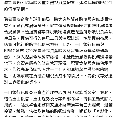
流等實務，協助顧客重新審視資產配置，建構具備風險韌性
的傳承架構。
隨著臺灣企業全球化佈局，隨之家族資產跨境與家族成員擁
有不同國籍或居留身分，家業傳承規劃面臨高複雜性與跨域
合規風險。透過實務案例說明跨境資產配置所涉及稅負與法
律風險，提供可行的傳承工具與治理建議，協助提前布局、
落實可執行的跨世代傳承方案。此外，玉山銀行日前與
KPMG發布《2026臺灣高資產顧客財富管理與傳承調研報
告》，深入探討全球經濟震盪、地緣政治風險與稅務環境變
化下，高資產顧客的財富管理現況、配置策略與家族傳承需
求。作為高淨值家族開啟一二代間的溝通與共識凝聚的鑰
匙，更讓家族在負擔合理稅負成本的情況下，為後代存好應
對世界變化的資本。
玉山銀行已於亞洲資產管理中心展開「家族辦公室」業務，
結合玉山投信、玉山證券及專業外部夥伴，提供主動式顧問
諮詢、一站式整合服務與家族永續溝通平台三大服務，涵蓋
投資、稅務、法律及信託的跨領域專業，期盼以「客製化、