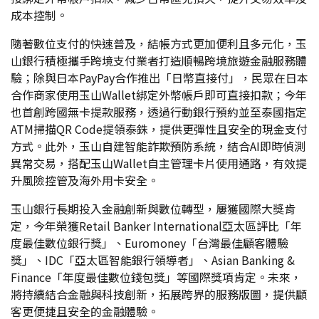
成本控制。
隨著數位支付的快速普及，結帳方式更加便利且多元化，玉
山銀行積極攜手跨境支付業者打造順暢跨境旅遊金融服務體
驗；除與日本PayPay合作推出「日幣直接付」，民眾在日本
合作商家使用玉山Wallet綁定外幣帳戶即可直接扣款；今年
也首創跨國無卡提款服務，透過行動銀行預約並至泰國指定
ATM掃描QR Code提領泰銖，提供更彈性且安全的現金支付
方式。此外，玉山自建智能詐欺預防系統，結合AI即時偵測
異常交易，搭配玉山Wallet自主管理卡片使用通路，有效提
升風險控管及海外用卡安全。
玉山銀行長期投入金融創新與數位轉型，屢獲國際大獎肯
定，今年榮獲Retail Banker International亞太區評比「年
度最佳數位銀行獎」、Euromoney「台灣最佳顧客體驗
獎」、IDC「亞太區智能銀行領導者」、Asian Banking &
Finance「年度最佳數位錢包獎」等國際獎項肯定。未來，
將持續結合金融與科技創新，拓展跨界的服務版圖，提供顧
客更便捷且安全的金融體驗。