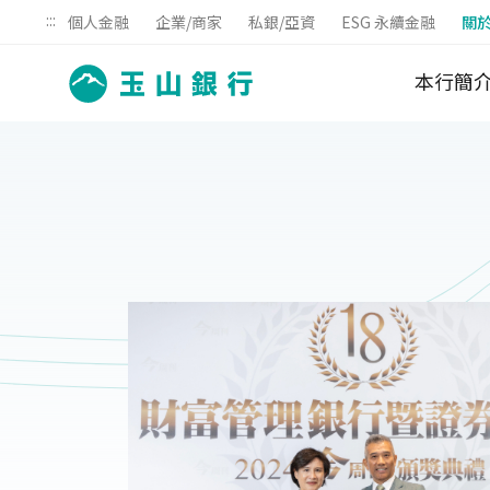
:::
個人金融
企業/商家
私銀/亞資
ESG 永續金融
關
本行簡