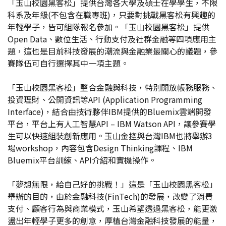
「玉山校園黑客松」提供台灣各大學及碩士在學學生，不限
科系及年級(不包含在職專班)，只要對挑戰黑客松有興趣的
年輕學子，皆可組隊報名參加。「玉山校園黑客松」提供
Open Data、數位生活、行動支付及社群金融等四項應用主
題，這也是目前科技發展的潮流與金融業最關心的議題，參
賽隊伍可自行選擇其中一項主題。
「玉山校園黑客松」整合金融與科技，特別開放帳務服務、
投資理財、公開資訊等API (Application Programming
Interface)，結合由技術夥伴IBM提供的Bluemix雲端開發
平台，平台上有人工智慧API – IBM Watson API，讓參賽學
生可以快速組裝創新應用。玉山金控與台灣IBM也將舉辦3
場workshop，內容包含Design Thinking課程、IBM
Bluemix平台訓練、API介紹和實機操作。
「夢想無限，給自己好的挑戰！」這是「玉山校園黑客松」
舉辦的目的，由於金融科技(FinTech)的發展，改變了消費
支付、顧客行為與商業模式，玉山希望透過黑客松，能更激
盪出年輕學子更多的創意，厚植台灣金融科技發展的能量，