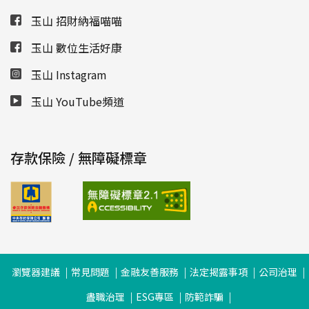
玉山 招財納福喵喵
玉山 數位生活好康
玉山 Instagram
玉山 YouTube頻道
存款保險 / 無障礙標章
瀏覽器建議
常見問題
金融友善服務
法定揭露事項
公司治理
盡職治理
ESG專區
防範詐騙