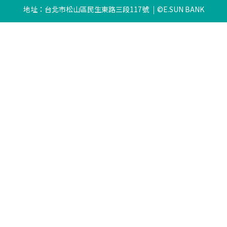
地址：台北市松山區民生東路三段117號
©E.SUN BANK