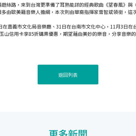
暢遊絲路，來到台灣更準備了耳熟能詳的經典歌曲《望春風》與
職多由歐美籍音樂人擔綱，本次則由華裔指揮家曾智斌領銜，這
日在嘉義市文化局音樂廳、31日在台南市文化中心，11月3日在
玉山信用卡享85折購票優惠，期望藉由美妙的樂音，分享音樂
返回列表
更多新聞