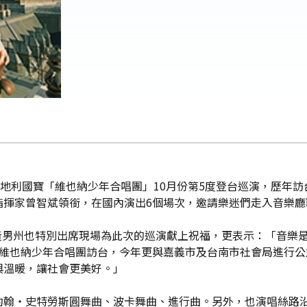
奧地利國寶「維也納少年合唱團」10月份第5度登台巡演，歷年
指揮家曾智斌領銜，在國內演出6個場次，邀請樂迷們走入音樂廳
理黃男州也特別出席現場為此次的巡演獻上祝福，更表示：「音樂
～維也納少年合唱團訪台，今年更與嘉義市及台南市社會局進行
與溫暖，讓社會更美好。」
約翰‧史特勞斯圓舞曲、波卡舞曲、進行曲。另外，也演唱絲路