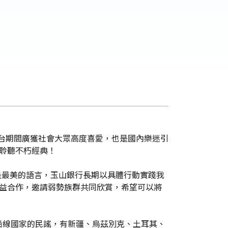
訪台期間廣獲社會大眾高度喜愛，也是國內樂迷引
聆聽不朽經典！
是最美的語言，玉山銀行長期以具體行動實踐我
公益合作，邀請弱勢族群共同欣賞，希望可以將
沿線國家的民謠，有新疆、烏茲別克、土耳其、