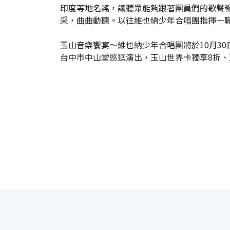
印度等地名謠，讓聽眾能夠跟著團員們的歌聲
采，曲曲動聽。以往維也納少年合唱團指揮一
玉山音樂饗宴～維也納少年合唱團將於10月30
台中市中山堂巡迴演出，玉山世界卡獨享8折、