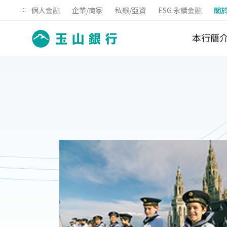
:::
個人金融
企業/商家
私銀/亞資
ESG 永續金融
關
本行簡