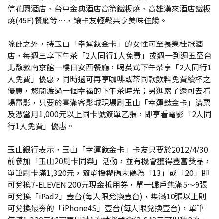
信花園酒店、台中金典酒店高第鐵板燒、高雄漢來酒店鐵板
燒(45F)餐廳等…，讓卡友輕鬆共享美味佳餚。
除此之外，持玉山「幸運鈦金卡」的女性可至長榮桂冠酒
店，每週三享下午茶「2人同行1人免費」或週一到週五至台
北馥敦南京館一樓日安西餐廳，喝英式下午茶享「2人同行1
人免費」優惠，同時還可再享咖啡或茶同款飲料免費續杯之
優惠，悠閒渡過一個幸福的下午茶時光；另逛累了還可去看
場電影，只要於喜滿客影城現場刷玉山「幸運鈦金卡」購票
及憑當月1,000元以上同卡號簽單乙張，即享看電影「2人同
行1人免費」優惠。
玉山銀行表示，玉山「幸運鈦金卡」卡友只要於2012/4/30
前參加「玉山20刷卡同樂」活動，並有機會獲得豐富獎品，
單筆刷卡滿1,320元，簽單授權碼末碼為「13」或「20」即
可兌換7-ELEVEN 200元現金抵用券，單一歸戶集滿5～9張
可兌換「iPad2」壹台(每人限兌換壹台)，集滿10張以上則
可兌換最夯的「iPhone4S」壹台(每人限兌換壹台)，單筆