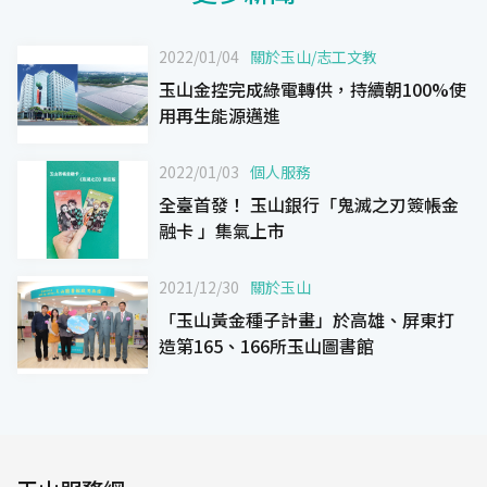
2022/01/04
關於玉山
/
志工文教
玉山金控完成綠電轉供，持續朝100%使
用再生能源邁進
2022/01/03
個人服務
全臺首發！ 玉山銀行「鬼滅之刃簽帳金
融卡 」集氣上市
2021/12/30
關於玉山
「玉山黃金種子計畫」於高雄、屏東打
造第165、166所玉山圖書館