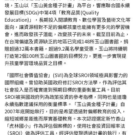
境，玉山以「玉山黃金種子計畫」為平台，響應聯合國永續
發展目標(SDGs)中第4項「教育品質(Quality
Education)」，長期投入閱讀教育、數位學習及藝術文化等
面向，讓資源相對不足的偏鄉孩童也能擁有更多元的學習機
會，進而啟發孩子潛能，改變孩子的未來。截至目前為止，
在台灣偏遠及資源缺乏的地區已完成148所玉山圖書館，捐
贈超過32萬本書籍，超過9.2萬名學童受惠，玉山將持續朝
打造第2個100所玉山圖書館的目標努力，更進一步實現提
升孩童學習環境品質之目標。
「國際社會價值協會」(SVI)為全球SROI領域極具影響力的
國際組織。曾協助英國政府修訂SROI方法學，作為評估其
社會投入是否確實達到預期目標的重要衡量工具。目前
SROI被英國政府列為政策投資的參考指標，同時也是道瓊
永續指數建議採用的衡量標準。「玉山黃金種子計畫」自
2007年底開始執行，目的是希望透過對偏鄉教育的投入，
縮短城鄉差距進而厚實基礎教育。本次認證選定新竹香山
「虎林國小」作為評估個案標的，使用社會投資回報率法
（SROI）做為評估工具，經評估發現透過計畫的執行，有