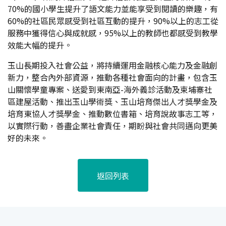
70%的國小學生提升了語文能力並能享受到閱讀的樂趣，有
60%的社區民眾感受到社區互動的提升，90%以上的志工從
服務中獲得信心與成就感，95%以上的教師也都感受到教學
效能大幅的提升。
玉山長期投入社會公益，將持續運用金融核心能力及金融創
新力，整合內外部資源，推動各種社會面向的計畫，包含玉
山關懷學童專案、送愛到東南亞-海外義診活動及柬埔寨社
區建屋活動、推出玉山學術獎、玉山培育傑出人才獎學金及
培育東協人才獎學金、推動數位書箱、培育說故事志工等，
以實際行動，善盡企業社會責任，期盼與社會共同邁向更美
好的未來。
返回列表