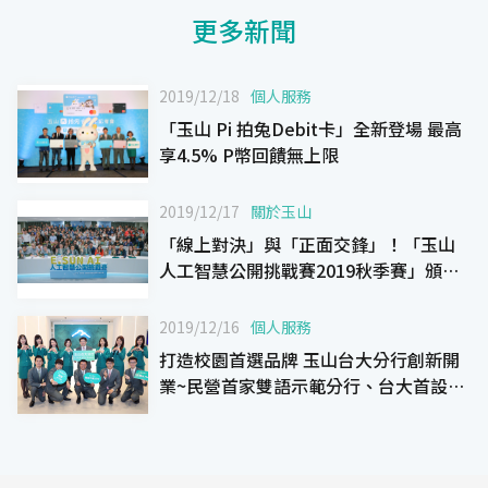
更多新聞
2019/12/18
個人服務
「玉山 Pi 拍兔Debit卡」全新登場 最高
享4.5% P幣回饋無上限
2019/12/17
關於玉山
「線上對決」與「正面交鋒」！「玉山
人工智慧公開挑戰賽2019秋季賽」頒獎
典禮暨創意擂台戰熱烈舉行
2019/12/16
個人服務
打造校園首選品牌 玉山台大分行創新開
業~民營首家雙語示範分行、台大首設刷
臉及外幣ATM~