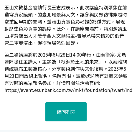
玉山文教基金會執行長王志成表示，此次講座特別聚焦在前
輩寫真家鏡頭下的臺北地景與人文，讓參與民眾彷彿穿越時
空重回早期的臺灣，並藉由真實色彩考證的5種方式，展現
對歷史色彩負責的態度。此外，在講座開場前，特別邀請玉
山培育傑出人才獎學金人文類得主-曾昱承帶來精彩的低音
管二重奏演出，獲得現場熱烈回響。
第二場講座將於2025年6月28日14:00舉行，由藝術家-尤瑪
達陸擔任主講人，主題為「根源於土地的未來」，以泰雅族
傳統織布工藝為核心，分享藝術創作與文化復興。2025年5
月23日開放線上報名，名額有限，誠摯歡迎所有對藝文領域
有興趣的民眾報名參加，詳情可關注活動官網:
https://event.esunbank.com.tw/mkt/foundation/twart/in
返回列表