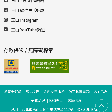
玉山 招財納福喵喵
玉山 數位生活好康
玉山 Instagram
玉山 YouTube頻道
存款保險 / 無障礙標章
瀏覽器建議
常見問題
金融友善服務
法定揭露事項
公司治理
盡職治理
ESG專區
防範詐騙
地址：台北市松山區民生東路三段117號
©E.SUN BANK