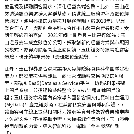
並重視及傾聽顧客需求，深化經營高端客群。此外，玉山證
券透過數位渠道擴大客群基礎，精進線上服務流程及數位經
營深度，運用科技的力量提升顧客體驗，於2018年即以異
業合作方式，與新創金融科技合作推出跨平台證券服務，受
到年輕族群的喜愛，2021年線上開戶數占比高達86%；玉
山證券去年成立數位分公司，採取創新的經營方式與市場開
發模式，亦得到顧客高度正面回饋。玉山證券持續精進顧客
體驗，也連續4年榮獲「最佳數位金融獎」。
此外，玉山證券結合資深業務人員經驗與資料科學團隊建模
能力，開發能提供客觀且一致化管理顧客交易額度的AI模
型，部署到DaaS(Data as a Service)平台，透過API串接線
上開戶系統，並透過跨系統整合之 RPA 流程加速開戶流
程；玉山證券亦為國內首家導入國發會個人化資料自主運用
(MyData)平臺之證券商，在兼顧個資安全與隱私保護下，
讓顧客可在線上提供相關財力證明等資料作為證券業務申辦
之佐證文件，不須臨櫃申辦，大幅縮減作業時間。玉山證券
運用創新的力量，導入智能科技，蟬聯「金融服務創新
獎」。