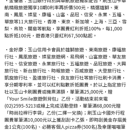
‧金優惠：玉山銀行特別與華航旅遊獨家配合，刷玉山卡華
航精緻旅遊獨享10期0利率再折價500元，精選雄獅、東
南、鳳凰、燦星、康福、山富、品冠、信安、永業、五福、
華旅等11大旅行社，香港、東京、新加坡、上海、三亞、雪
梨、帛琉、關島等航點，享團費紅利折抵100%，每1,000
點折抵100元，遊香港只要紅利67,500點起。
‧金好康：玉山信用卡會員於雄獅旅遊、東南旅遊、康福旅
行社、鳳凰旅遊、燦星旅遊網、易飛網、山富旅遊、華友旅
行社、信安旅遊、永業旅行社、五福旅遊、品冠旅遊、大興
旅行社、新台旅行社、時報旅遊、百威旅遊、大登旅行社、
凱旋旅行社、盈達旅行社、良友旅行社等旅行社刷卡消費，
享分期零利率，並可以紅利點數折抵團費。於以上指定旅行
社以玉山卡刷團費或機票滿額，單筆滿25,000元，贈
「Your Smile旅遊側背包」乙份，活動結束前來電
(02)2595-5213或線上完成活動登錄，單筆滿68,000元贈
「時尚拉桿行李袋」乙份(二擇一兌換)；刷玉山卡國外行程
團費單筆滿10,000元以上獲刮刮卡乙張，即時刮黃金存摺黃
金1公克(100名)、必勝客個人pizza券(500名)及幸運喵喵筆