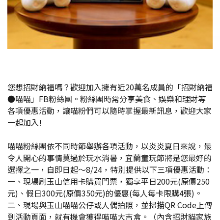
您想招財納福嗎？歡迎加入擁有近20萬名成員的「招財納福
●喵喵」FB粉絲團。粉絲團時常分享美食、娛樂和理財等
各項優惠活動，讓喵粉們可以隨時掌握最新訊息，歡迎大家
一起加入!
喵喵粉絲團依不同時節舉辦各項活動，以炎炎夏日來說，最
令人開心的事情莫過於玩水消暑，宜蘭童玩節將是您最好的
選擇之一，自即日起～8/24，特別提供以下三項優惠活動：
一、現場刷玉山信用卡購買門票，獨享平日200元(原價250
元)、假日300元(原價350元)的優惠(每人每卡限購4張)。
二、現場與玉山喵喵公仔或人偶拍照，並掃描QR Code上傳
到活動頁面，就有機會獲得喵喵大吉盒。（內含招財貓家族