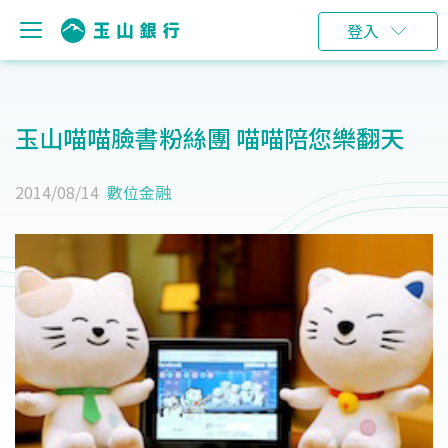
登入
玉山喵喵臉書粉絲團 喵喵陪您樂翻天
2014/08/14
數位金融