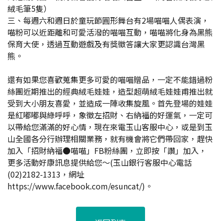
絨毛筆5隻）
三、每週六和週日於童玩節圓形舞台有2場喵喵人偶表演，
喵粉可以近距離和可愛活潑的喵喵互動，喵喵將化身為黑熊
保育大使，透過互動遊戲及有獎徵答讓大家更認識台灣黑
熊。
還有如果您喜歡蒐集更多可愛的喵喵贈品，一定不能錯過粉
絲團近期推出的經典絨毛娃娃，造型超萌絨毛娃娃甫推出就
受到大小朋友喜愛，並造成一陣收集旋風。首先登場的娃娃
是紅嘟嘟與綠呼呼，象徵左招財、右納福的好運氣，一定可
以帶給您滿滿的好心情，現在來電玉山客服中心，或是到玉
山全國各分行辦理相關業務，就有機會將它們帶回家，趕快
加入「招財納福●喵喵」FB粉絲團，立即按「讚」加入，
更多活動好康訊息提供給您～(玉山銀行客服中心電話
(02)2182-1313，網址
https://www.facebook.com/esuncat/)。