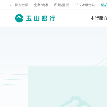
:::
個人金融
企業/商家
私銀/亞資
ESG 永續金融
關
本行簡