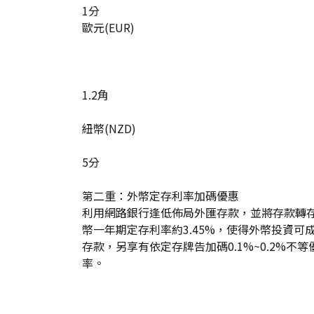
1分
歐元(EUR)
1.2角
紐幣(NZD)
5分
第二重：外幣定存利率加碼優惠
利用網路銀行逢低佈局外匯存款，並將存款轉存
幣一年期定存利率約3.45%，使得外幣投資
存款，另享有依定存牌告加碼0.1%~0.2%
率。