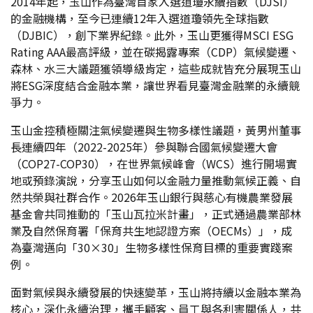
2014年起，玉山作為臺灣首家入選道瓊永續指數（DJSI）
的金融機構，至今已連續12年入選道瓊領先全球指數
（DJBIC），創下業界紀錄。此外，玉山更獲得MSCI ESG
Rating AAA最高評級，並在碳揭露專案（CDP）氣候變遷、
森林、水三大議題獲領導級肯定，這些成就皆充分展現玉山
將ESG深度結合金融本業，讓世界看見臺灣金融業的永續競
爭力。
玉山金控積極關注氣候變遷與生物多樣性議題，黃男州董事
長連續四年（2022-2025年）參與聯合國氣候變遷大會
（COP27-COP30），在世界氣候峰會（WCS）進行開場實
地或預錄演說，分享玉山如何以金融力量推動氣候正義、自
然共榮與社群合作。2026年玉山銀行與慈心有機農業發展
基金會共同推動的「玉山瓦拉米計畫」，正式通過農業部林
業及自然保育署「保育共生地認證方案（OECMs）」，成
為臺灣邁向「30×30」生物多樣性保育目標的重要實踐案
例。
面對氣候與永續發展的快速變革，玉山將持續以金融本業為
核心，深化永續治理，攜手顧客、員工與各利害關係人，共