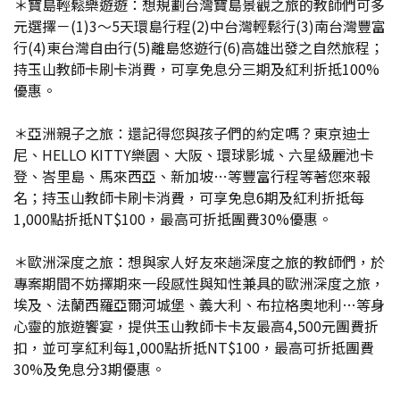
＊寶島輕鬆樂遊遊：想規劃台灣寶島景觀之旅的教師們可多
元選擇－(1)3～5天環島行程(2)中台灣輕鬆行(3)南台灣豐富
行(4)東台灣自由行(5)離島悠遊行(6)高雄出發之自然旅程；
持玉山教師卡刷卡消費，可享免息分三期及紅利折抵100%
優惠。
＊亞洲親子之旅：還記得您與孩子們的約定嗎？東京迪士
尼、HELLO KITTY樂園、大阪、環球影城、六星級麗池卡
登、峇里島、馬來西亞、新加坡…等豐富行程等著您來報
名；持玉山教師卡刷卡消費，可享免息6期及紅利折抵每
1,000點折抵NT$100，最高可折抵團費30%優惠。
＊歐洲深度之旅：想與家人好友來趟深度之旅的教師們，於
專案期間不妨擇期來一段感性與知性兼具的歐洲深度之旅，
埃及、法蘭西羅亞爾河城堡、義大利、布拉格奧地利…等身
心靈的旅遊饗宴，提供玉山教師卡卡友最高4,500元團費折
扣，並可享紅利每1,000點折抵NT$100，最高可折抵團費
30%及免息分3期優惠。