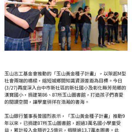
玉山志工基金會推動的「玉山黃金種子計畫」，以架起M型
社會兩端的橋樑，縮短城鄉間知識資源差距為目標。今日
(3/27)再度深入台中市新社區的新社國小及彰化縣芳苑鄉的
漢寶國小，捐建第86、87所玉山圖書館，打造孩子們喜愛
的閱讀空間，讓學童徜徉在浩瀚的書海。
玉山銀行董事長曾國烈表示，「玉山黃金種子計畫」推動9
年以來，已捐建87所玉山圖書館，超過3萬名國小學童受
益，累計投入金額近2.5億元，捐贈逾13.7萬本圖書。此