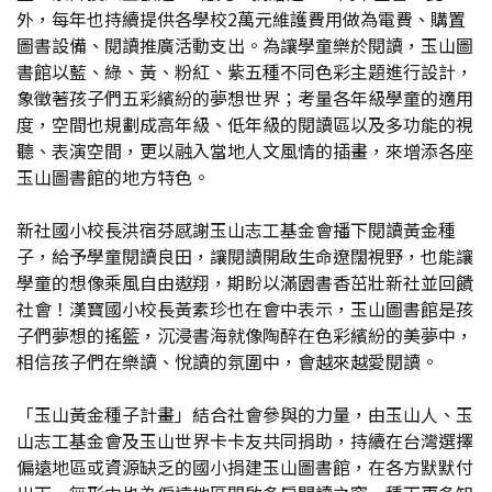
外，每年也持續提供各學校2萬元維護費用做為電費、購置
圖書設備、閱讀推廣活動支出。為讓學童樂於閱讀，玉山圖
書館以藍、綠、黃、粉紅、紫五種不同色彩主題進行設計，
象徵著孩子們五彩繽紛的夢想世界；考量各年級學童的適用
度，空間也規劃成高年級、低年級的閱讀區以及多功能的視
聽、表演空間，更以融入當地人文風情的插畫，來增添各座
玉山圖書館的地方特色。
新社國小校長洪宿芬感謝玉山志工基金會播下閱讀黃金種
子，給予學童閱讀良田，讓閱讀開啟生命遼闊視野，也能讓
學童的想像乘風自由遨翔，期盼以滿園書香茁壯新社並回饋
社會！漢寶國小校長黃素珍也在會中表示，玉山圖書館是孩
子們夢想的搖籃，沉浸書海就像陶醉在色彩繽紛的美夢中，
相信孩子們在樂讀、悅讀的氛圍中，會越來越愛閱讀。
「玉山黃金種子計畫」結合社會參與的力量，由玉山人、玉
山志工基金會及玉山世界卡卡友共同捐助，持續在台灣選擇
偏遠地區或資源缺乏的國小捐建玉山圖書館，在各方默默付