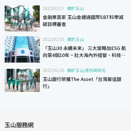
2022/02/17
關於玉山
金融業首家 玉山金通過國際SBT科學減
碳目標審查
2022/02/15
關於玉山
「玉山30 永續未來」 三大策略加ESG 航
向第4個10年 ~ 壯大海內外經營、科技領
航、風險管理 以及 ESG永續發展 ~
2022/01/26
關於玉山
/
喜悅與榮光
玉山銀行榮獲The Asset「台灣最佳銀
行」
玉山服務網