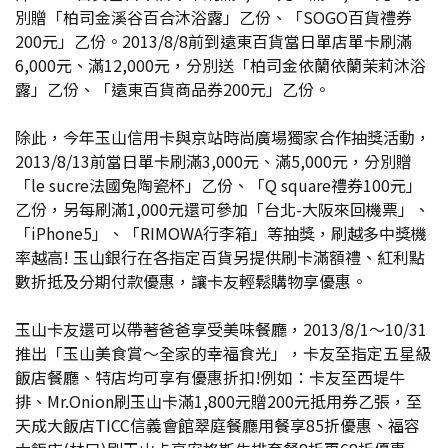
別贈「柏司金溪谷百合沐浴露」乙份、「SOGO百貨禮券
200元」乙份。2013/8/8前到遠東百貨當日單店單卡刷滿
6,000元、滿12,000元，分別送「柏司金依蘭依蘭茉莉沐浴
露」乙份、「遠東百貨商品券200元」乙份。
除此，今年玉山信用卡與京站時尚廣場獨家合作抽獎活動，
2013/8/13前當日單卡刷滿3,000元、滿5,000元，分別贈
「le sucre法國兔陶瓷杯」乙份、「Q square禮券100元」
乙份，另每刷滿1,000元還可參加「台北-大阪來回機票」、
「iPhone5」、「RIMOWA行李箱」等抽獎，刷越多中獎機
率越高! 玉山銀行在各指定百貨另提供刷卡滿額禮、紅利點
數折抵及分期付款優惠，讓卡友輕鬆購物享優惠。
玉山卡友還可以帶著爸爸享受美味餐廳，2013/8/1～10/31
推出「玉山美食賞～全家的幸福食光」，卡友至指定五星級
飯店餐廳、特店均可享有優惠折扣!例如：卡友至西堤牛
排、Mr.Onion刷玉山卡滿1,800元贈200元抵用券乙張，至
天成大飯店TICC信義會館翠庭餐廳用餐享85折優惠、福容