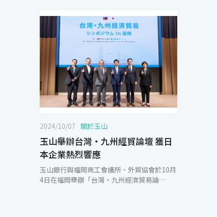
2024/10/07
關於玉山
玉山舉辦台灣・九州經貿論壇 獲日
本企業熱烈響應
玉山銀行與福岡商工會議所、外貿協會於10月
4日在福岡舉辦「台灣・九州經濟貿易論
壇」，吸引超過百位九州及福岡地區的企業代
表參與，涵蓋運輸、能源、金融、不動產等多
個領域。論壇以「九州與台灣經貿關係」為主