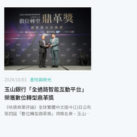
2024/10/01
喜悅與榮光
玉山銀行「全通路智能互動平台」
榮獲數位轉型鼎革獎
《哈佛商業評論》全球繁體中文版今(1)日公布
第四屆「數位轉型鼎革獎」得獎名單，玉山銀
行以「全通路智能互動平台」榮獲「創新商業
模式轉型-大型企業組」楷模獎，肯定玉山結
合金融科技與AI應用，提升顧客體驗的投入與