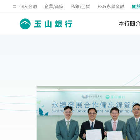
:::
個人金融
企業/商家
私銀/亞資
ESG 永續金融
關
本行簡