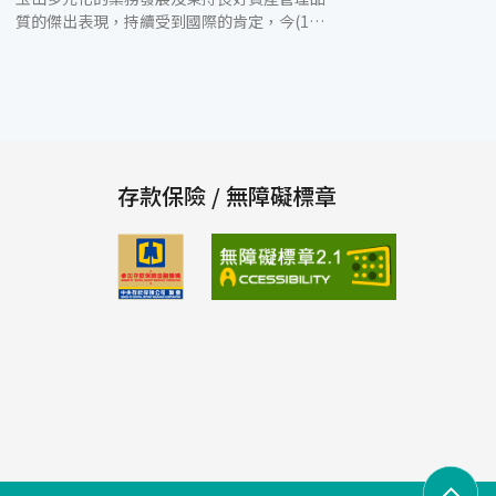
質的傑出表現，持續受到國際的肯定，今(13)
日更獲得中華信評調升評等，調升後玉山銀行
長短期評等為twAA-及twA-1+；玉山金控長
短期評等為twA+及twA-1，展望均為穩定。這
也是玉山銀行及玉山金控連續兩年獲得信用評
等調升的殊榮(2014年獲Moody’s調升評
等)。 中華信評肯定玉山在業務分散性及資產
品質上的優異表現。在業務發展方面，玉山透
存款保險 / 無障礙標章
過大數據分析及整合行銷，創造更多元的收入
來源，尤其是在財富管理上，玉山更是連續三
年以平均4成的高成長率，高居市場第一，整
體手續費收入的占比提高至32%，遠高於市場
平均的20%。中華信評分析師也認為玉山在多
元業務發展將有助於核心獲利的持續提升。在
資產品質方面，在玉山良好的風險控管及審慎
的成長策略發展下，資產品質在過去10年都優
於國內銀行平均，也看好未來繼續保持優勢。
截至7/13為止，玉山今年已經榮獲19個國際財
金雜誌的重要獎項，包括連續兩年獲《亞元雜
誌》（Asiamoney）頒發台灣最佳銀行；
《亞洲銀行家雜誌》(The Asian Banker) 9項