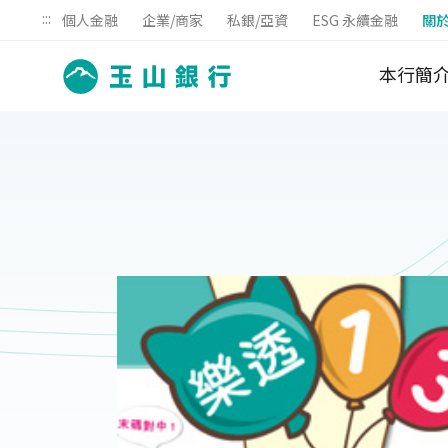
:::
個人金融
企業/商家
私銀/亞資
ESG 永續金融
關
本行簡