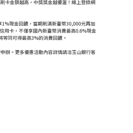
刷卡金。刷卡金額越高，中獎獎金越優渥！線上登錄網
1%現金回饋，當期刷滿新臺幣30,000元再加
幣信用卡，不僅享國內新臺幣消費最高0.6%現金
將等同可得最高3%的消費回饋。
P申辦。更多優惠活動內容詳情請洽玉山銀行客