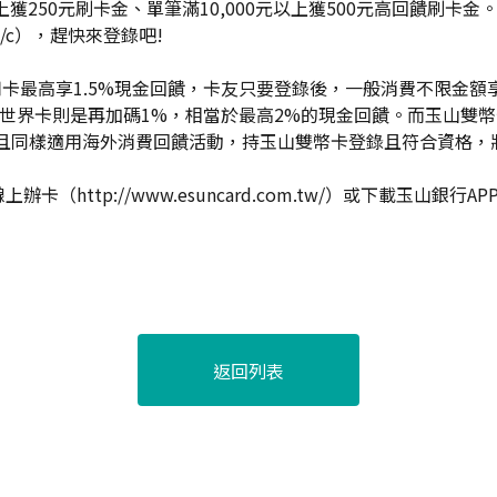
元以上獲250元刷卡金、單筆滿10,000元以上獲500元高回饋
/c
），趕快來登錄吧!
用卡最高享1.5%現金回饋，卡友只要登錄後，一般消費不限金額享
玉山世界卡則是再加碼1%，相當於最高2%的現金回饋。而玉山雙
，且同樣適用海外消費回饋活動，持玉山雙幣卡登錄且符合資格，
線上辦卡（
http://www.esuncard.com.tw/
）或下載玉山銀行AP
返回列表