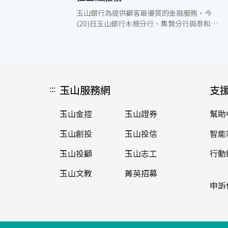
玉山銀行為提供顧客最優質的金融服務，今
(20)日玉山銀行木柵分行、集賢分行與泰和分
行正式升格為一般分行，雙北市共61家分行皆
能承做外匯與黃金存摺業務，提供顧客全方位
的金融服務。 此次升格為金管會推動之「金融
挺創意產業專案計畫」玉山以優異表現獲頒績
效優等第1名，可將三家簡易型分行升格為一
:::
玉山服務網
般分行以及新設一家分行。玉山銀行表示將持
支
續加強提供對文創業者在消費金融、信用卡、
現金管理等完整的金融解決方案，並整合玉山
玉山金控
玉山證券
幫助
金控資源，力挺台灣文創產業，善盡對台灣這
塊土地的企業社會責任。 「深耕台灣、布局亞
玉山創投
玉山投信
智能
洲」是玉山第三個10年的重要策略，目前玉山
在台灣有136家分行以及玉山證券21家分公
玉山投顧
玉山志工
行動
司；在海外有4家分行、1家支行、2家代表人
玉山文教
菁英招募
辦事處以及子行柬埔寨聯合商業銀行9家分
行，並正積極籌設中國深圳子行、越南同奈分
申訴
行及澳洲雪梨分行，致力於提供更完善的跨境
金融服務網絡。 玉山多元化的業務發展及長期
支持政府政策等各項亮眼傑出表現，屢獲國內
外獎項及專業機構的認同與肯定，日前玉山也