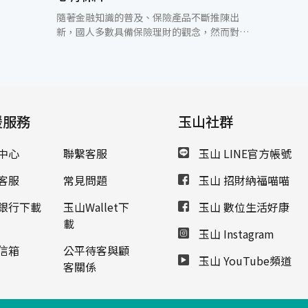
隨著金融知識的普及、保險產品不斷推陳出
新，國人多數具備保險理財的觀念，然而對於
保險理賠金運用的部份，較少被提及。玉山銀
行表示，保險金可透過「信託」的規劃方式來
輔助管理，善用信託專款專用的保障機制，讓
保險理賠金符合所希望的使用方式，落實照顧
家庭的承諾。 保險金信託是架構在保險商品之
援服務
上，以死亡險為主，保戶於保險事故尚未發生
玉山社群
前，預先簽訂保險金信託契約，以保險受益人
擔任信託契約之委託人，將保險金信託予受託
中心
聯繫客服
玉山 LINE官方帳號
人，日後保險事故發生時，保險金將轉入信託
財產專戶中，由銀行專業管理經營，等於是為
客服
常見問題
玉山 招財納福喵喵
保險金加了一層防護罩，保障保險金留給最親
愛的家人。 信託是簡單又有保障的商品，信託
銀行下載
玉山Wallet下
玉山 數位生活好康
財產具有獨立性與安全性，除了費用合理外，
載
玉山 Instagram
保障更是完善。一般而言，要保人希望保險理
賠金充分照顧家人，讓遺族的生活不受影響，
信箱
公平待客與顧
玉山 YouTube頻道
但在現實生活中，這些想法往往有可能存在許
客關係
多不確定性，例如未成年子女受領之保險金是
否會被監護人挪用、或是否會有未曾謀面的親
人出面爭取監護權等事情，這些皆是遺愛者所