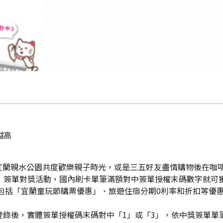
越高
宜蘭親水公園共度歡樂親子時光，或是三五好友盡情購物後在咖
」簽單對獎活動，國內刷卡單筆滿額對中簽單授權末碼數字就可獲
遊包括「宜蘭童玩節購票優惠」、旅遊住宿分期0利率和折扣等優
要登錄後，實體簽單授權碼末碼對中「1」或「3」，依中獎簽單