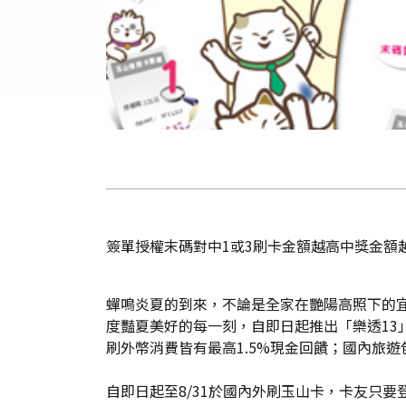
簽單授權末碼對中1或3刷卡金額越高中獎金額
蟬鳴炎夏的到來，不論是全家在艷陽高照下的
度豔夏美好的每一刻，自即日起推出「樂透13
刷外幣消費皆有最高1.5%現金回饋；國內旅
自即日起至8/31於國內外刷玉山卡，卡友只