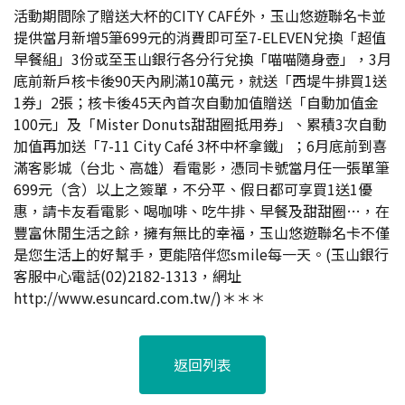
活動期間除了贈送大杯的CITY CAFÉ外，玉山悠遊聯名卡並
提供當月新增5筆699元的消費即可至7-ELEVEN兌換「超值
早餐組」3份或至玉山銀行各分行兌換「喵喵隨身壺」，3月
底前新戶核卡後90天內刷滿10萬元，就送「西堤牛排買1送
1券」2張；核卡後45天內首次自動加值贈送「自動加值金
100元」及「Mister Donuts甜甜圈抵用券」、累積3次自動
加值再加送「7-11 City Café 3杯中杯拿鐵」；6月底前到喜
滿客影城（台北、高雄）看電影，憑同卡號當月任一張單筆
699元（含）以上之簽單，不分平、假日都可享買1送1優
惠，請卡友看電影、喝咖啡、吃牛排、早餐及甜甜圈…，在
豐富休閒生活之餘，擁有無比的幸福，玉山悠遊聯名卡不僅
是您生活上的好幫手，更能陪伴您smile每一天。(玉山銀行
客服中心電話(02)2182-1313，網址
http://www.esuncard.com.tw/)＊＊＊
返回列表