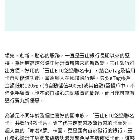
領先、創新、貼心的服務，一直是玉山銀行長期以來的堅
持，為因應高速公路里程計費所帶來的新改變，玉山銀行推
出方便、好用的「玉山ETC悠遊聯名卡」，結合eTag及信用
卡自動儲值功能，當駕駛人在國道通行時，只要eTag帳戶
金額低於120元，將自動儲值400元(或其倍數)至帳戶中，不
但免手續費，也不必再擔心忘記繳費的問題，而且還可享有
通行費九折優惠。
為滿足不同年齡及個性喜好的開車族，「玉山ETC悠遊聯名
卡」共發行4款卡片，除了代表速度感及流行感的卡面外，
超人氣的「哆啦A夢」卡面，更是國內首家發行的銀行，玉
山精心設計了經典家族版與浪漫紫色星空版兩種卡面，讓哆