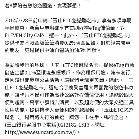
啦A夢陪著您悠遊國道、實現夢想！
2014/2/28日前申請「玉山ETC悠遊聯名卡」享有多項專屬
早鳥優惠，新舊戶申辦都享有首刷好禮eTag儲值金、7-
ELEVEN City Café二選一。此外，「玉山ETC悠遊聯名卡」
提供卡友不限金額筆筆消費0.2%現金回饋，對於經常開車
的朋友，更是提供中油自營站加油5%回饋。
為愛護我們的地球，「玉山ETC悠遊聯名卡」提撥eTag自動
儲值金額0.1%至環境永續帳戶，作為環保用途，讓卡友行
走國道也能參與公益活動，讓我們台灣更美麗。除此，「玉
山ETC悠遊聯名卡」還結合了廣受普羅大眾喜愛的悠遊卡功
能，讓卡片不僅可作為高速公路計程儲值使用，還能於四大
便利超商、萬家小額特店消費，以及超方便的大眾交通工具
使用功能，提供持卡人更便利的付款服務。「玉山ETC悠遊
聯名卡」是用路人行的首選，讓您一卡在手，暢行全台。
(玉山銀行客服中心電話(02)2182-1313，網址
http://www.esuncard.com.tw/)。