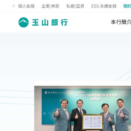
:::
個人金融
企業/商家
私銀/亞資
ESG 永續金融
關
本行簡