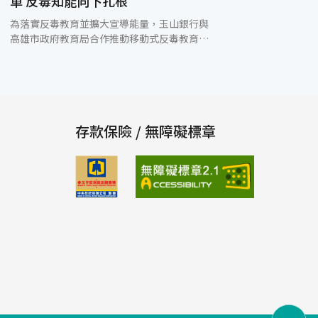
車 反毒知能向下扎根
為落實反毒教育並擴大宣導能量，玉山銀行與
高雄市政府教育局合作推動移動式反毒教育計
劃，共同打造「反毒教育行動車」，今（7）
日舉辦捐贈暨啟用典禮，由高雄市副市長史
哲、玉山銀行董事長黃男州共同出席。活動一
開始由學生以「拒毒健康新世代、反毒行動一
起來」反毒舞蹈揭開序幕，將反毒意象融入舞
蹈，並展現青春與活力。 高雄市副市長史哲表
存款保險 / 無障礙標章
示，為了讓毒品遠離校園，並將反毒理念推廣
至偏鄉，讓毒品不再對學子帶來危害，教育局
啟用「反毒教育行動車」，就是宣誓將投注更
多人力與資源至偏鄉地區，同時透過車上各式
創新反毒教材，融入校園反毒預防宣導、關懷
處遇與輔導工作，打造健康安全無毒校園，讓
高雄走向無毒家園、宜居城市。 玉山銀行董事
長黃男州表示，讓孩子能健康的成長、快樂的
學習是每一個父母、師長共同的希望，當我們
看到新興毒品變形層出不窮，青少年因為好
奇、社交或娛樂等原因而誤觸毒品，不只影響
了身心健康、衝擊家庭，更衍生許多社會問