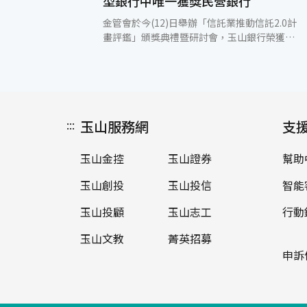
型銀行中唯一獲獎民營銀行
金管會於今(12)日舉辦「信託業推動信託2.0計
畫評鑑」頒獎典禮暨研討會，玉山銀行榮獲
「安養信託獎」，為大型銀行中唯一獲獎民營
銀行。玉山銀行積極推動信託業務，並推出創
新信託機制提供高齡顧客多元服務，深獲評審
肯定。 信託是最溫暖的金融服務，近年因應超
高齡社會到來及人口老化的趨勢，玉山銀行重
:::
玉山服務網
視並致力於提供滿足高齡者需求的信託保障服
支
務，截至2021年底，玉山安養信託新增受益人
數成長近6倍，累積受益人數超過500人，累計
玉山金控
玉山證券
幫助
信託財產本金淨增量超逾新臺幣20億元，為台
灣銀行業第一名，展現玉山辦理安養信託的成
玉山創投
玉山投信
智能
果，完善的信託規劃贏得顧客信賴與託付。 玉
山銀行秉持兼具創新改變與顧客體驗精神，推
玉山投顧
玉山志工
行動
出多項信託機制，包括無信託資產門檻限制的
玉山文教
菁英招募
「預開型安養信託」服務，鼓勵民眾先完成簽
約，待啟動撥付機制後再付管理費，以彈性收
申訴
費機制協助民眾預先規劃；「1+1信託組
合」，將員工持股信託結合退休後的安養信
託，延續民眾退休保障；跨業結盟推出業界獨