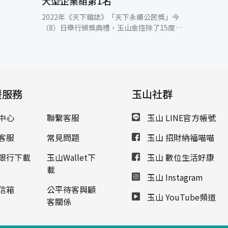
大型企業組第1名
2022年《天下雜誌》「天下永續公民獎」今
（8）日舉行頒獎典禮，玉山金控除了15度獲
得「天下永續公民獎」金融業第1名肯定外，
今年更榮獲「天下永續公民獎」大型企業組第
1名，這也是台灣第一家取得該殊榮的金融業
者！展現玉山致力實踐企業公民永續承諾的決
心。 「天下永續公民獎」參考國際指標與評量
援服務
方法，與世界同步，綜合四大構面「公司治
玉山社群
理」、「企業承諾」、「社會參與」、「環境
永續」，嚴選出台灣最佳永續公民。天下雜誌
中心
聯繫客服
玉山 LINE官方帳號
表示，玉山金控以展現安居樂業發揮影響力，
過去兩年協助國內危老建築重建評估近200
客服
常見問題
玉山 招財納福喵喵
件，提供社會重要安居能量；疫情以來協助超
過5,300多家企業取得紓困資金及舊貸寬緩，
銀行下載
玉山Wallet下
玉山 數位生活好康
善用金融本業核心解決社會議題，成為民眾得
載
玉山 Instagram
以樂業的重要靠山。 玉山銀行董事長黃男州表
示，玉山長期擘劃永續發展藍圖，以2050年淨
信箱
公平待客與顧
玉山 YouTube頻道
零碳排放為目標，致力實踐玉山永續文化，朝
客關係
「亞洲永續發展標竿」目標邁進，同時，玉山
提出3個承諾，第一，要與世界接軌持續領